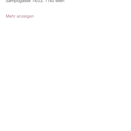
Sampogasse 14/23, 1140 Wien
Mehr anzeigen
KONTAKT
Mag.a Susanne Rosenlechner
susanne@rosenlechner.at
+43 680 2011 680
PRAXISADRESSE
Rosenkranzstraße 4, 4810 Gmunden